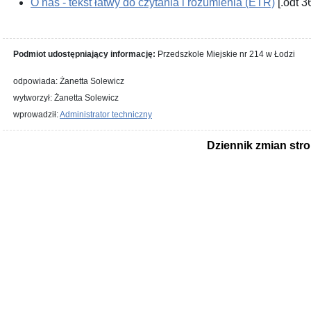
O nas - tekst łatwy do czytania i rozumienia (ETR)
[.odt 3
Podmiot udostępniający informację:
Przedszkole Miejskie nr 214 w Łodzi
odpowiada: Żanetta Solewicz
wytworzył: Żanetta Solewicz
wprowadził:
Administrator techniczny
Dziennik zmian str