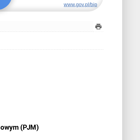
www.gov.pl/bip
igowym (PJM)