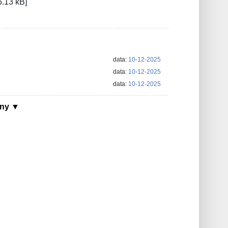
6.13 kB]
data:
10-12-2025
data:
10-12-2025
data:
10-12-2025
ony