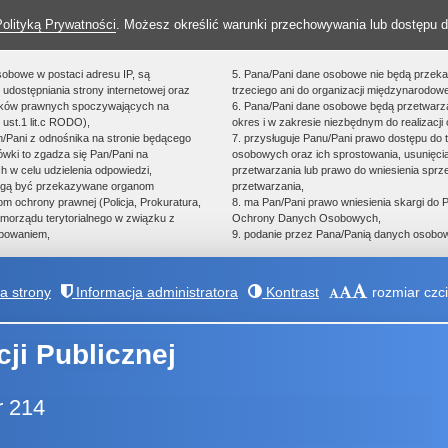
Polityką Prywatności
. Możesz określić warunki przechowywania lub dostępu d
sobowe w postaci adresu IP, są
5. Pana/Pani dane osobowe nie będą przek
udostępniania strony internetowej oraz
trzeciego ani do organizacji międzynarodowe
zków prawnych spoczywających na
6. Pana/Pani dane osobowe będą przetwarz
 ust.1 lit.c RODO),
okres i w zakresie niezbędnym do realizacji 
an/Pani z odnośnika na stronie będącego
7. przysługuje Panu/Pani prawo dostępu do 
ówki to zgadza się Pan/Pani na
osobowych oraz ich sprostowania, usunięcia
h w celu udzielenia odpowiedzi,
przetwarzania lub prawo do wniesienia spr
ogą być przekazywane organom
przetwarzania,
 ochrony prawnej (Policja, Prokuratura,
8. ma Pan/Pani prawo wniesienia skargi do
morządu terytorialnego w związku z
Ochrony Danych Osobowych,
powaniem,
9. podanie przez Pana/Panią danych osobow
 strony
Informacja administratora
Kontrast
rozmiar czci
cji Publicznej
r 214