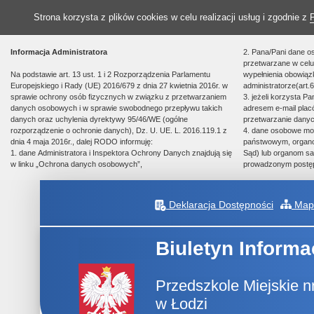
Strona korzysta z plików cookies w celu realizacji usług i zgodnie z
Informacja Administratora
2. Pana/Pani dane o
przetwarzane w celu 
Na podstawie art. 13 ust. 1 i 2 Rozporządzenia Parlamentu
wypełnienia obowią
Europejskiego i Rady (UE) 2016/679 z dnia 27 kwietnia 2016r. w
administratorze(art.6
sprawie ochrony osób fizycznych w związku z przetwarzaniem
3. jeżeli korzysta P
danych osobowych i w sprawie swobodnego przepływu takich
adresem e-mail plac
danych oraz uchylenia dyrektywy 95/46/WE (ogólne
przetwarzanie danyc
rozporządzenie o ochronie danych), Dz. U. UE. L. 2016.119.1 z
4. dane osobowe m
dnia 4 maja 2016r., dalej RODO informuję:
państwowym, organom
1. dane Administratora i Inspektora Ochrony Danych znajdują się
Sąd) lub organom sa
w linku „Ochrona danych osobowych”,
prowadzonym postę
Deklaracja Dostępności
Mapa
Biuletyn Informa
Przedszkole Miejskie n
w Łodzi