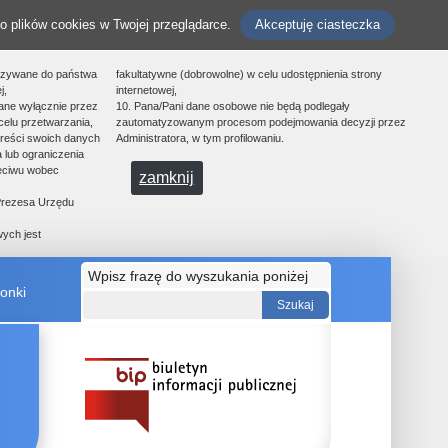
o plików cookies w Twojej przeglądarce.
Akceptuję ciasteczka
azywane do państwa
fakultatywne (dobrowolne) w celu udostępnienia strony
j,
internetowej,
ane wyłącznie przez
10. Pana/Pani dane osobowe nie będą podlegały
celu przetwarzania,
zautomatyzowanym procesom podejmowania decyzji przez
treści swoich danych
Administratora, w tym profilowaniu.
 lub ograniczenia
zeciwu wobec
zamknij
 Prezesa Urzędu
ych jest
Wpisz frazę do wyszukania poniżej
onki