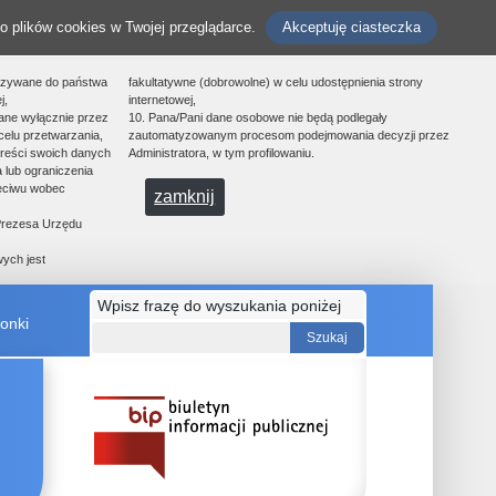
o plików cookies w Twojej przeglądarce.
Akceptuję ciasteczka
azywane do państwa
fakultatywne (dobrowolne) w celu udostępnienia strony
j,
internetowej,
ane wyłącznie przez
10. Pana/Pani dane osobowe nie będą podlegały
celu przetwarzania,
zautomatyzowanym procesom podejmowania decyzji przez
treści swoich danych
Administratora, w tym profilowaniu.
 lub ograniczenia
zeciwu wobec
zamknij
 Prezesa Urzędu
ych jest
Wpisz frazę do wyszukania poniżej
onki