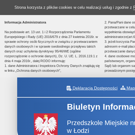
Strona korzysta z plików cookies w celu realizacji usług i zgodnie z
Informacja Administratora
2. Pana/Pani dane o
przetwarzane w celu 
Na podstawie art. 13 ust. 1 i 2 Rozporządzenia Parlamentu
wypełnienia obowią
Europejskiego i Rady (UE) 2016/679 z dnia 27 kwietnia 2016r. w
administratorze(art.6
sprawie ochrony osób fizycznych w związku z przetwarzaniem
3. jeżeli korzysta P
danych osobowych i w sprawie swobodnego przepływu takich
adresem e-mail plac
danych oraz uchylenia dyrektywy 95/46/WE (ogólne
przetwarzanie danyc
rozporządzenie o ochronie danych), Dz. U. UE. L. 2016.119.1 z
4. dane osobowe m
dnia 4 maja 2016r., dalej RODO informuję:
państwowym, organom
1. dane Administratora i Inspektora Ochrony Danych znajdują się
Sąd) lub organom sa
w linku „Ochrona danych osobowych”,
prowadzonym postę
Deklaracja Dostępności
Mapa
Biuletyn Informa
Przedszkole Miejskie n
w Łodzi