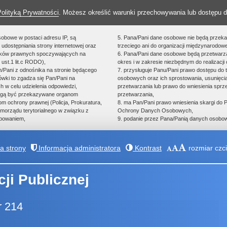
Polityką Prywatności
. Możesz określić warunki przechowywania lub dostępu d
sobowe w postaci adresu IP, są
5. Pana/Pani dane osobowe nie będą przek
udostępniania strony internetowej oraz
trzeciego ani do organizacji międzynarodowe
zków prawnych spoczywających na
6. Pana/Pani dane osobowe będą przetwarz
 ust.1 lit.c RODO),
okres i w zakresie niezbędnym do realizacji 
an/Pani z odnośnika na stronie będącego
7. przysługuje Panu/Pani prawo dostępu do 
ówki to zgadza się Pan/Pani na
osobowych oraz ich sprostowania, usunięcia
h w celu udzielenia odpowiedzi,
przetwarzania lub prawo do wniesienia spr
ogą być przekazywane organom
przetwarzania,
 ochrony prawnej (Policja, Prokuratura,
8. ma Pan/Pani prawo wniesienia skargi do
morządu terytorialnego w związku z
Ochrony Danych Osobowych,
powaniem,
9. podanie przez Pana/Panią danych osobow
 strony
Informacja administratora
Kontrast
rozmiar czci
cji Publicznej
r 214